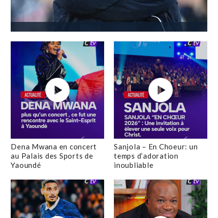
Dena Mwana en concert
Sanjola – En Choeur: un
au Palais des Sports de
temps d’adoration
Yaoundé
inoubliable