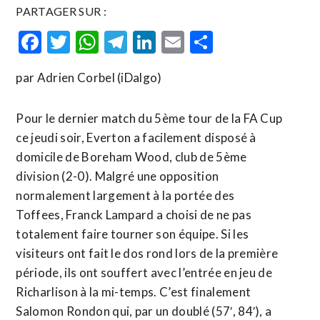
PARTAGER SUR :
Facebook
Twitter
WhatsApp
Telegram
LinkedIn
Email
Partager
par Adrien Corbel (iDalgo)
Pour le dernier match du 5ème tour de la FA Cup
ce jeudi soir, Everton a facilement disposé à
domicile de Boreham Wood, club de 5ème
division (2-0). Malgré une opposition
normalement largement à la portée des
Toffees, Franck Lampard a choisi de ne pas
totalement faire tourner son équipe. Si les
visiteurs ont fait le dos rond lors de la première
période, ils ont souffert avec l’entrée en jeu de
Richarlison à la mi-temps. C’est finalement
Salomon Rondon qui, par un doublé (57′, 84′), a