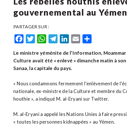
Les rebelles houthis enlèv
gouvernemental au Yéme
PARTAGER SUR :
Facebook
Twitter
WhatsApp
Telegram
LinkedIn
Email
Partager
Le ministre yéménite de l’Information, Moammar a
Culture avait été « enlevé » dimanche matin à son 
Sanaa, la capitale du pays.
« Nous condamnons fermement l’enlèvement de l’écr
nationale, ex-ministre de la Culture et membre du Con
houthie », a indiqué M. al-Eryani sur Twitter.
M. al-Eryani a appelé les Nations Unies à faire press
« toutes les personnes kidnappées » au Yémen.