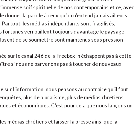
l’immense soif spirituelle de nos contemporains et ce, ave
de donner la parole à ceux qu’on n’entend jamais ailleurs.
. Partout, les médias indépendants sont fragilisés,
 fortunes verrouillent toujours davantage le paysage
refusent de se soumettre sont maintenus sous pression
sée sur le canal 246 de la Freebox, n’échappent pas à cette
raître si nous ne parvenons pas à toucher de nouveaux
 sur l’information, nous pensons au contraire qu’il faut
d’enquêtes, plus de pluralisme, plus de médias chrétiens
tiques et économiques. C’est pour cela que nous lançons un
es médias chrétiens et laisser la presse ainsi que la