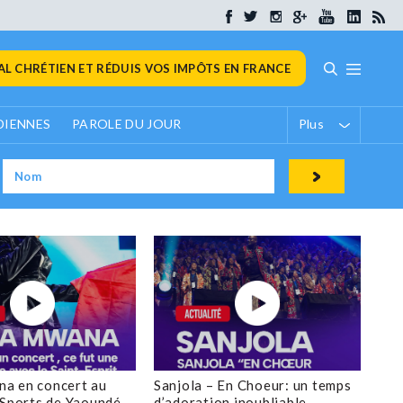
L CHRÉTIEN ET RÉDUIS VOS IMPÔTS EN FRANCE
DIENNES
PAROLE DU JOUR
Plus
a en concert au
Sanjola – En Choeur: un temps
 Sports de Yaoundé
d’adoration inoubliable