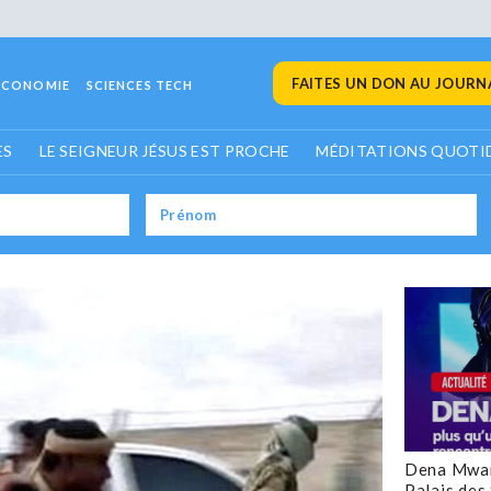
FAITES UN DON AU JOURNA
ECONOMIE
SCIENCES TECH
ES
LE SEIGNEUR JÉSUS EST PROCHE
MÉDITATIONS QUOTI
Dena Mwan
Palais des