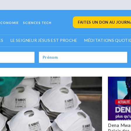
FAITES UN DON AU JOURNA
ECONOMIE
SCIENCES TECH
ES
LE SEIGNEUR JÉSUS EST PROCHE
MÉDITATIONS QUOTI
Dena Mwan
Palais des