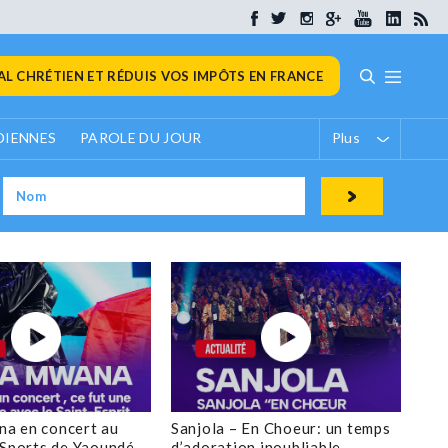
L CHRÉTIEN ET RÉDUIS VOS IMPÔTS EN FRANCE
DIENNES
PAROLE DU JOUR
Plus
a en concert au
Sanjola – En Choeur: un temps
 Sports de Yaoundé
d’adoration inoubliable