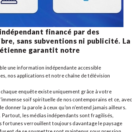
 indépendant financé par des
bre, sans subventions ni publicité. La
rétienne
garantit notre
ible une information indépendante accessible
tes,
nos applications
et notre
chaîne de télévision
, chaque enquête existe uniquement grâce à votre
l’immense soif spirituelle de nos contemporains et ce, ave
de donner la parole à ceux qu’on n’entend jamais ailleurs.
. Partout, les médias indépendants sont fragilisés,
 fortunes verrouillent toujours davantage le paysage
refusent de se soumettre sont maintenus sous pression