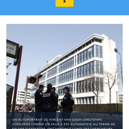
UN AUTOPORTRAIT DE VINCENT VAN GOGH LONGTEMPS
CONSIDÉRÉ COMME UN FAUX A ÉTÉ AUTHENTIFIÉ AU TERME DE
SIX ANS D'EXPERTISE, ONT ANNONCÉ LUNDI DES CHERCHEURS