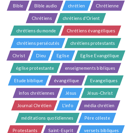
Bible
Bible audio
chrétien
Chrétienne
Chrétiens
chrétiens d'Orient
chrétiens du monde
Chrétiens évangéliques
chrétiens persécutés
chrétiens protestants
Christ
Dieu
Eglise
Eglise Evangélique
église protestante
enseignements bibliques
Etude biblique
évangélique
Evangeliques
infos chrétiennes
Jésus
Jésus-Christ
Journal Chrétien
L'info
média chrétien
méditations quotidiennes
Père céleste
Protestants
Saint-Esprit
versets bibliques