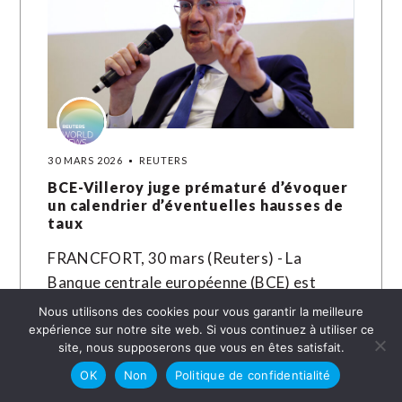
30 MARS 2026
REUTERS
BCE-Villeroy juge prématuré d’évoquer
un calendrier d’éventuelles hausses de
taux
FRANCFORT, 30 mars (Reuters) - La
Banque centrale européenne (BCE) est
déterminée à agir face aux pressions
Nous utilisons des cookies pour vous garantir la meilleure
inflationnistes induites par la hausse des
expérience sur notre site web. Si vous continuez à utiliser ce
site, nous supposerons que vous en êtes satisfait.
prix de…
OK
Non
Politique de confidentialité