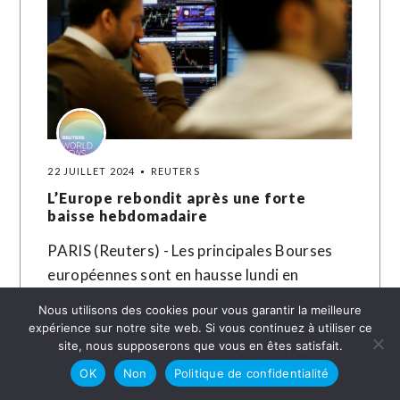
22 JUILLET 2024
REUTERS
L’Europe rebondit après une forte
baisse hebdomadaire
PARIS (Reuters) - Les principales Bourses
européennes sont en hausse lundi en
matinée après une forte baisse
Nous utilisons des cookies pour vous garantir la meilleure
hebdomadaire alors que deux annonces
expérience sur notre site web. Si vous continuez à utiliser ce
inattendues sont scrutées…
site, nous supposerons que vous en êtes satisfait.
OK
Non
Politique de confidentialité
LIRE LA SUITE →