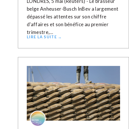
LONDRES, 5 mai (Reuters) - Le brasseur
belge Anheuser-Busch InBev a largement
dépassé les attentes sur son chiffre
d'affaires et son bénéfice au premier
trimestre,…
LIRE LA SUITE →