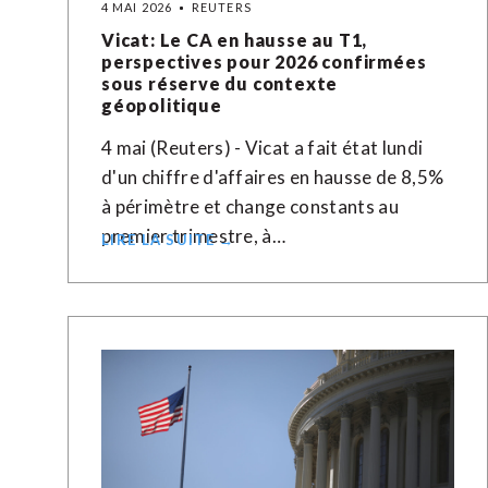
4 MAI 2026
REUTERS
Vicat: Le CA en hausse au T1,
perspectives pour 2026 confirmées
sous réserve du contexte
géopolitique
4 mai (Reuters) - Vicat a fait état lundi
d'un chiffre d'affaires en hausse de 8,5%
à ​périmètre ‌et change constants ​au
⁠premier trimestre, à…
LIRE LA SUITE →