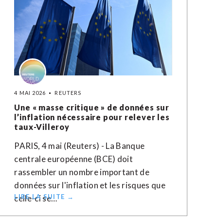
4 MAI 2026
REUTERS
Une « masse critique » de données sur
l’inflation nécessaire pour relever les
taux-Villeroy
PARIS, 4 mai (Reuters) - La Banque
centrale européenne (BCE) doit
rassembler un nombre important de
données sur l'inflation et les risques que
LIRE LA SUITE →
celle-ci se…