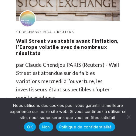
11 DÉCEMBRE 2024
REUTERS
Wall Street vue stable avant l’inflation,
l’Europe volatile avec de nombreux
résultats
par Claude Chendjou PARIS (Reuters) - Wall
Street est attendue sur de faibles
variations mercredi à l'ouverture, les
investisseurs étant suspectibles d'opter
pour la prudence…
Nous utilisons des cookies pour vous garantir la meilleure
expérience sur notre site web. Si vous continuez à utiliser ce
LIRE LA SUITE →
site, nous supposerons que vous en êtes satisfait.
OK
Non
Politique de confidentialité