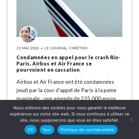
22 MAI 2026
LE JOURNAL CHRÉTIEN
Condamnées en appel pour le crash Rio-
Paris, Airbus et Air France se
pourvoient en cassation
Airbus et Air France ont été condamnées
jeudi par la cour d'appel de Paris à la peine
maximale - une amende de 225.000 euros
chacune…
Nous utilisons des cookies pour vous garantir la meilleure
expérience sur notre site web. Si vous continuez à utiliser ce
site, nous supposerons que vous en êtes satisfait.
LIRE LA SUITE →
OK
Non
Politique de confidentialité