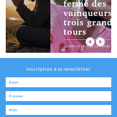
fermé des
vainqueurs des
trois grands
tours
31 MAI 2026
LE JOURNAL CHRÉTIEN
Inscription à la newsletter