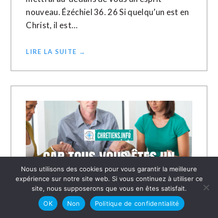
nouveau. Ézéchiel 36. 26 Si quelqu’un est en
Christ, il est…
LIRE LA SUITE →
Nous utilisons des cookies pour vous garantir la meilleure
expérience sur notre site web. Si vous continuez à utiliser ce
site, nous supposerons que vous en êtes satisfait.
OK
Non
Politique de confidentialité
31 JUILLET 2023
ALOYS EVINA