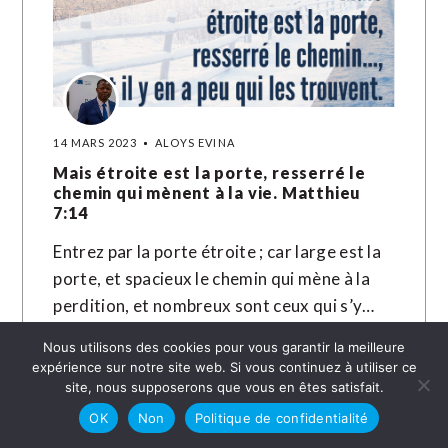
14 MARS 2023
ALOYS EVINA
Mais étroite est la porte, resserré le
chemin qui mènent à la vie. Matthieu‬
‭7:14‬
Entrez par la porte étroite ; car large est la
porte, et spacieux le chemin qui mène à la
perdition, et nombreux sont ceux qui s’y…
Nous utilisons des cookies pour vous garantir la meilleure
LIRE LA SUITE →
expérience sur notre site web. Si vous continuez à utiliser ce
site, nous supposerons que vous en êtes satisfait.
OK
Non
Politique de confidentialité