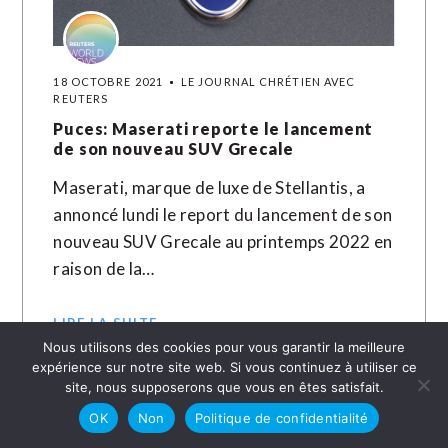
18 OCTOBRE 2021
LE JOURNAL CHRÉTIEN AVEC
REUTERS
Puces: Maserati reporte le lancement
de son nouveau SUV Grecale
Maserati, marque de luxe de Stellantis, a
annoncé lundi le report du lancement de son
nouveau SUV Grecale au printemps 2022 en
raison de la…
LIRE LA SUITE →
Nous utilisons des cookies pour vous garantir la meilleure
expérience sur notre site web. Si vous continuez à utiliser ce
site, nous supposerons que vous en êtes satisfait.
OK
Non
Politique de confidentialité