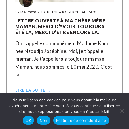
12 MAI 2020
NGUETGNA ROBERCHEAU RAOUL
LETTRE OUVERTE À MA CHÈRE MÈRE :
MAMAN, MERCI D’AVOIR TOUJOURS
ÉTÉ LÀ, MERCI D’ÊTRE ENCORE LÀ.
On t’appelle communément Madame Kami
née Nzoudja Joséphine. Moi, je t’appelle
maman. Je t’appellerais toujours maman.
Maman, nous sommes le 10 mai 2020. C’est
la…
LIRE LA SUITE →
Nous utilisons des cookies pour vous garantir la meilleure
expérience sur notre site web. Si vous continuez à utiliser ce
site, nous supposerons que vous en êtes satisfait.
OK
Non
Politique de confidentialité