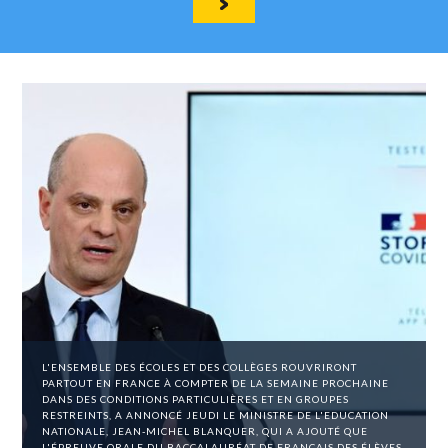
L'ENSEMBLE DES ÉCOLES ET DES COLLÈGES ROUVRIRONT
PARTOUT EN FRANCE À COMPTER DE LA SEMAINE PROCHAINE
DANS DES CONDITIONS PARTICULIÈRES ET EN GROUPES
RESTREINTS, A ANNONCÉ JEUDI LE MINISTRE DE L'EDUCATION
NATIONALE, JEAN-MICHEL BLANQUER, QUI A AJOUTÉ QUE
L'ÉPREUVE ORALE DU BACCALAURÉAT DE FRANÇAIS DES ÉLÈVES