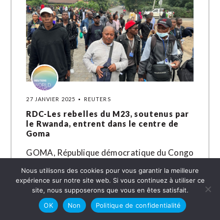
27 JANVIER 2025
REUTERS
RDC-Les rebelles du M23, soutenus par
le Rwanda, entrent dans le centre de
Goma
GOMA, République démocratique du Congo
(Reuters) - Les rebelles du M23, soutenus
Nous utilisons des cookies pour vous garantir la meilleure
par le Rwanda, sont entrés lundi dans le
expérience sur notre site web. Si vous continuez à utiliser ce
site, nous supposerons que vous en êtes satisfait.
centre de Goma, la plus…
OK
Non
Politique de confidentialité
LIRE LA SUITE →