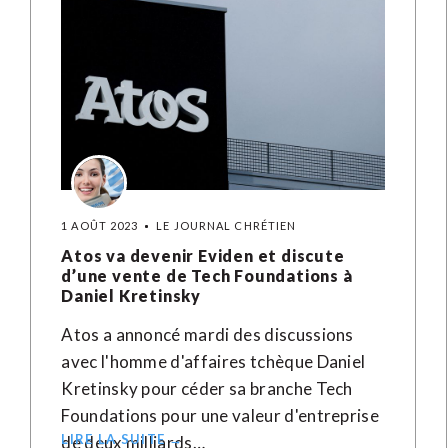
1 AOÛT 2023
LE JOURNAL CHRÉTIEN
Atos va devenir Eviden et discute
d’une vente de Tech Foundations à
Daniel Kretinsky
Atos a annoncé mardi des discussions
avec l'homme d'affaires tchèque Daniel
Kretinsky pour céder sa branche Tech
Foundations pour une valeur d'entreprise
LIRE LA SUITE →
de deux milliards…