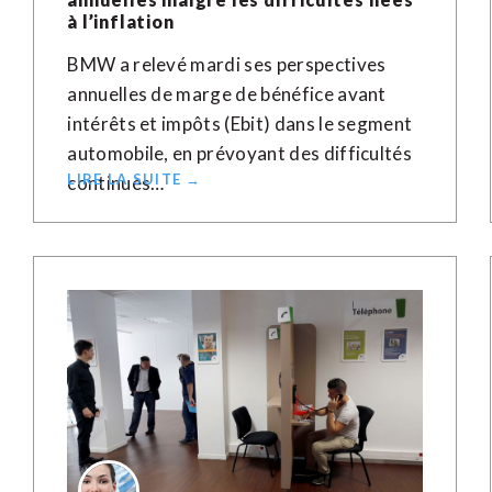
à l’inflation
BMW a relevé mardi ses perspectives
annuelles de marge de bénéfice avant
intérêts et impôts (Ebit) dans le segment
automobile, en prévoyant des difficultés
LIRE LA SUITE →
continues…