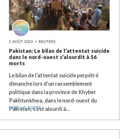
1 AOÛT 2023
REUTERS
Pakistan: Le bilan de l’attentat suicide
dans le nord-ouest s’alourdit à 56
morts
Le bilan de l'attentat suicide perpétré
dimanche lors d'un rassemblement
politique dans la province de Khyber
Pakhtunkhwa, dans le nord-ouest du
LIRE LA SUITE →
Pakistan, s'est alourdi à…