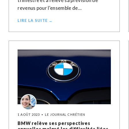
trimestre et a relevé sa prévision de
revenus pour l'ensemble de…
LIRE LA SUITE →
1 AOÛT 2023
LE JOURNAL CHRÉTIEN
BMW relève ses perspectives
annuelles malgré les difficultés liées