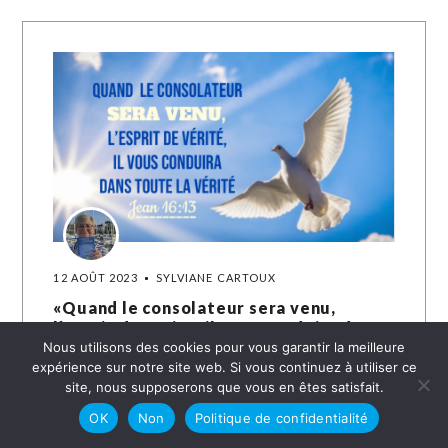
12 AOÛT 2023
SYLVIANE CARTOUX
«Quand le consolateur sera venu,
l’Esprit de vérité, il vous conduira dans
toute la vérité »Je16:13
Nous utilisons des cookies pour vous garantir la meilleure
expérience sur notre site web. Si vous continuez à utiliser ce
J’ai confiance en mon Seigneur Il plaide
site, nous supposerons que vous en êtes satisfait.
toujours en ma faveur Me conduit dans
OK
Non
Politique de confidentialité
toute la vérité Et mon âme est rassasiée De