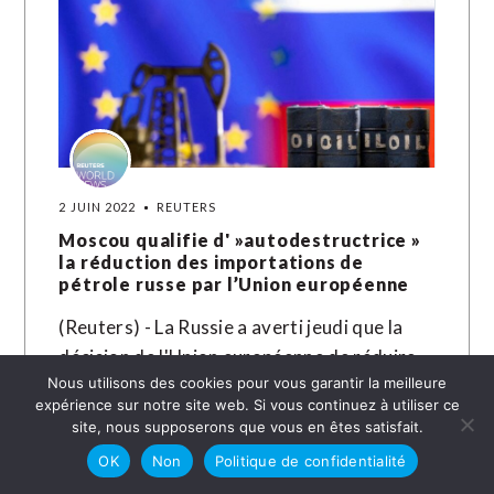
2 JUIN 2022
REUTERS
Moscou qualifie d' »autodestructrice »
la réduction des importations de
pétrole russe par l’Union européenne
(Reuters) - La Russie a averti jeudi que la
décision de l'Union européenne de réduire
Nous utilisons des cookies pour vous garantir la meilleure
les importations de pétrole russe
expérience sur notre site web. Si vous continuez à utiliser ce
déstabiliserait probablement les marchés
site, nous supposerons que vous en êtes satisfait.
mondiaux…
OK
Non
Politique de confidentialité