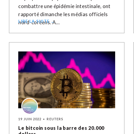
combattre une épidémie intestinale, ont
rapporté dimanche les médias officiels
LIRE LA SUITE →
nord-coréens. A…
19 JUIN 2022
REUTERS
Le bitcoin sous la barre des 20.000
dollars