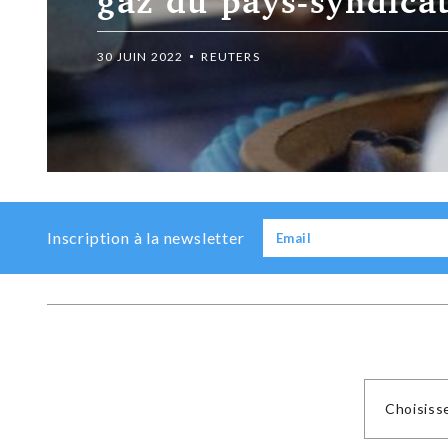
gaz du pays-syndica
30 JUIN 2022
REUTERS
Previous
Next
Inscription à la newsletter
Choisiss