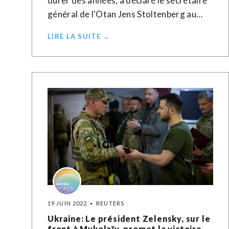
durer des années, a déclaré le secrétaire
général de l'Otan Jens Stoltenberg au…
LIRE LA SUITE →
19 JUIN 2022
REUTERS
Ukraine: Le président Zelensky, sur le
front à Mykolaïv, promet la victoire