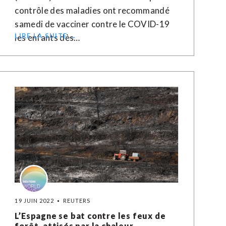
contrôle des maladies ont recommandé
samedi de vacciner contre le COVID-19
LIRE LA SUITE →
les enfants dès…
19 JUIN 2022
REUTERS
L’Espagne se bat contre les feux de
forêt, attisés par la chaleur