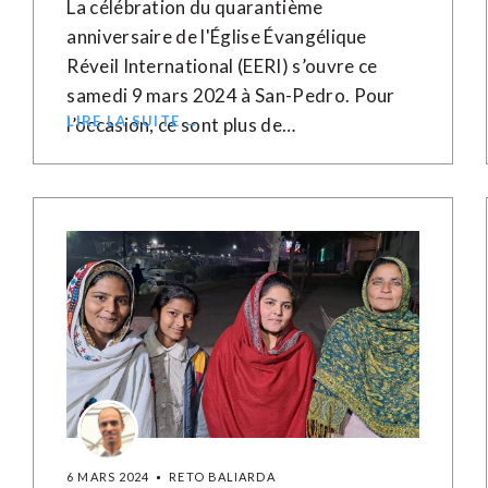
La célébration du quarantième
anniversaire de l'Église Évangélique
Réveil International (EERI) s’ouvre ce
samedi 9 mars 2024 à San-Pedro. Pour
LIRE LA SUITE →
l’occasion, ce sont plus de…
6 MARS 2024
RETO BALIARDA