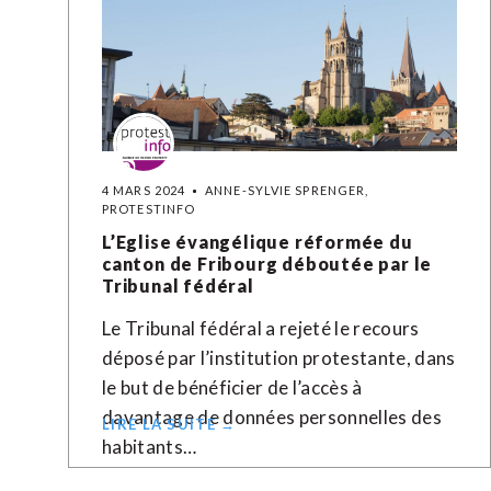
4 MARS 2024
ANNE-SYLVIE SPRENGER,
PROTESTINFO
L’Eglise évangélique réformée du
canton de Fribourg déboutée par le
Tribunal fédéral
Le Tribunal fédéral a rejeté le recours
déposé par l’institution protestante, dans
le but de bénéficier de l’accès à
davantage de données personnelles des
LIRE LA SUITE →
habitants…