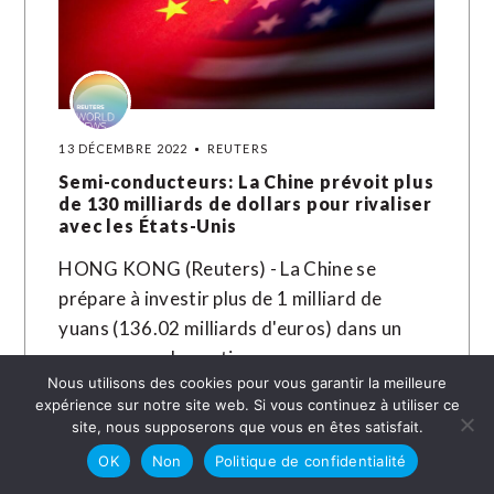
13 DÉCEMBRE 2022
REUTERS
Semi-conducteurs: La Chine prévoit plus
de 130 milliards de dollars pour rivaliser
avec les États-Unis
HONG KONG (Reuters) - La Chine se
prépare à investir plus de 1 milliard de
yuans (136.02 milliards d'euros) dans un
programme de soutien au…
Nous utilisons des cookies pour vous garantir la meilleure
expérience sur notre site web. Si vous continuez à utiliser ce
LIRE LA SUITE →
site, nous supposerons que vous en êtes satisfait.
OK
Non
Politique de confidentialité