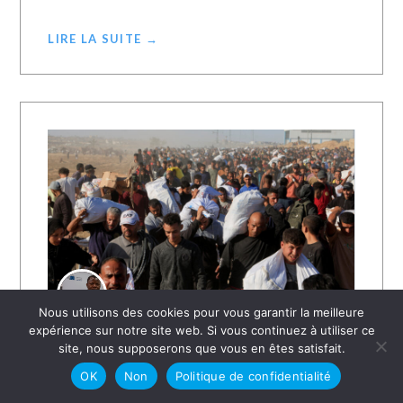
LIRE LA SUITE →
Nous utilisons des cookies pour vous garantir la meilleure
expérience sur notre site web. Si vous continuez à utiliser ce
7 JUILLET 2025
ALOYS EVINA
site, nous supposerons que vous en êtes satisfait.
Une chrétienne de 83 ans arrêtée pour
OK
Non
Politique de confidentialité
son soutien au groupe interdit
« Palestine Action »