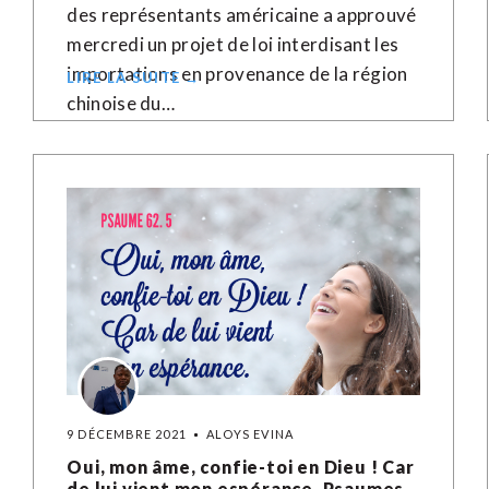
des représentants américaine a approuvé
mercredi un projet de loi interdisant les
importations en provenance de la région
LIRE LA SUITE →
chinoise du…
9 DÉCEMBRE 2021
ALOYS EVINA
Oui, mon âme, confie-toi en Dieu ! Car
de lui vient mon espérance. Psaumes