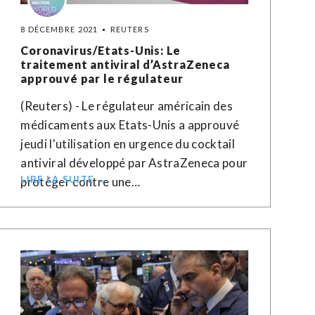
8 DÉCEMBRE 2021
REUTERS
Coronavirus/Etats-Unis: Le
traitement antiviral d’AstraZeneca
approuvé par le régulateur
(Reuters) - Le régulateur américain des
médicaments aux Etats-Unis a approuvé
jeudi l'utilisation en urgence du cocktail
antiviral développé par AstraZeneca pour
LIRE LA SUITE →
protéger contre une…