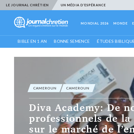
LE JOURNAL CHRÉTIEN
UN MÉDIA D’ESPÉRANCE
MONDIAL 2026
MONDE
BIBLE EN 1 AN
BONNE SEMENCE
ÉTUDES BIBLIQU
CAMEROUN
Cameroun: L’ associ
Zhenna au chevet de