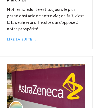
Notre incrédulité est toujours le plus
grand obstacle de notre vie ; de fait, c’est
là la seule vrai difficulté qui s’oppose à
notre prospérité…
LIRE LA SUITE →