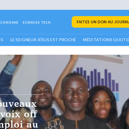
FAITES UN DON AU JOURNA
ECONOMIE
SCIENCES TECH
ES
LE SEIGNEUR JÉSUS EST PROCHE
MÉDITATIONS QUOTI
ation
s