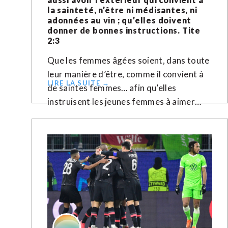
la sainteté, n’être ni médisantes, ni
adonnées au vin ; qu’elles doivent
donner de bonnes instructions. Tite
2:3
Que les femmes âgées soient, dans toute
leur manière d’être, comme il convient à
LIRE LA SUITE →
de saintes femmes… afin qu’elles
instruisent les jeunes femmes à aimer…