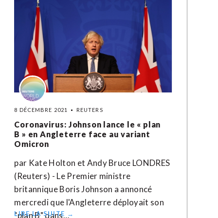
8 DÉCEMBRE 2021
REUTERS
Coronavirus: Johnson lance le « plan
B » en Angleterre face au variant
Omicron
par Kate Holton et Andy Bruce LONDRES
(Reuters) - Le Premier ministre
britannique Boris Johnson a annoncé
mercredi que l'Angleterre déployait son
LIRE LA SUITE →
"plan B" dans…