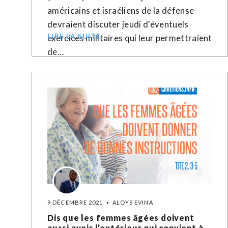
américains et israéliens de la défense
devraient discuter jeudi d'éventuels
LIRE LA SUITE →
exercices militaires qui leur permettraient
de…
9 DÉCEMBRE 2021
ALOYS EVINA
Dis que les femmes âgées doivent
aussi avoir l’extérieur qui convient à