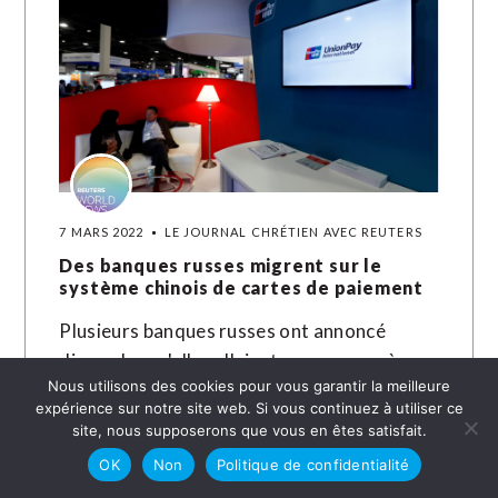
7 MARS 2022
LE JOURNAL CHRÉTIEN AVEC REUTERS
Des banques russes migrent sur le
système chinois de cartes de paiement
Plusieurs banques russes ont annoncé
dimanche qu'elles allaient commencer à
Nous utilisons des cookies pour vous garantir la meilleure
émettre prochainement des cartes de
expérience sur notre site web. Si vous continuez à utiliser ce
paiement utilisant le système chinois de
site, nous supposerons que vous en êtes satisfait.
cartes UnionPay couplé au…
OK
Non
Politique de confidentialité