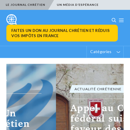
LE JOURNAL CHRÉTIEN
UN MÉDIA D’ESPÉRANCE
FAITES UN DON AU JOURNAL CHRÉTIEN ET RÉDUIS
VOS IMPÔTS EN FRANCE
Catégories
ACTUALITÉ CHRÉTIENNE
Appel au Conseil
fédéral suisse en
faveur des