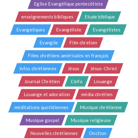
Eglise Evangélique pentecôtiste
enseignements bibliques
Etude biblique
Evangeliques
Evangéliste
Evangélistes
Evangile
Film chretien
Films chrétiens américains en français
infos chrétiennes
Jésus
Jésus-Christ
Journal Chrétien
L'info
Louange
Louange et adoration
média chrétien
méditations quotidiennes
Musique chrétienne
Musique gospel
Musique religieuse
Nouvelles chrétiennes
Onction