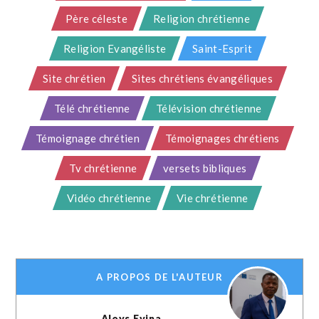
Père céleste
Religion chrétienne
Religion Evangéliste
Saint-Esprit
Site chrétien
Sites chrétiens évangéliques
Télé chrétienne
Télévision chrétienne
Témoignage chrétien
Témoignages chrétiens
Tv chrétienne
versets bibliques
Vidéo chrétienne
Vie chrétienne
A PROPOS DE L'AUTEUR
Aloys Evina