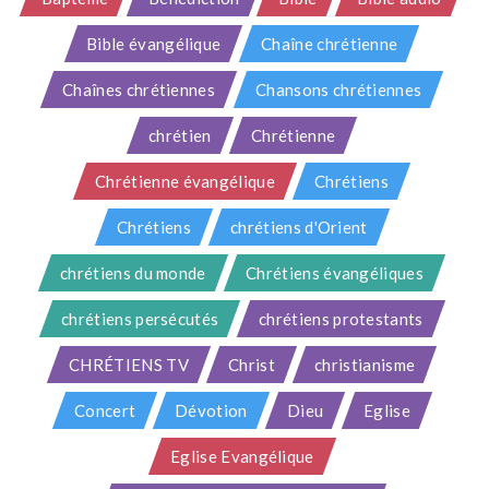
Bible évangélique
Chaîne chrétienne
Chaînes chrétiennes
Chansons chrétiennes
chrétien
Chrétienne
Chrétienne évangélique
Chrétiens
Chrétiens
chrétiens d'Orient
chrétiens du monde
Chrétiens évangéliques
chrétiens persécutés
chrétiens protestants
CHRÉTIENS TV
Christ
christianisme
Concert
Dévotion
Dieu
Eglise
Eglise Evangélique