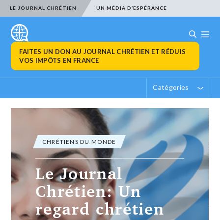
LE JOURNAL CHRÉTIEN
UN MÉDIA D’ESPÉRANCE
FAITES UN DON AU JOURNAL CHRÉTIEN ET RÉDUIS
VOS IMPÔTS EN FRANCE
Catégories
ACTUALITÉ CHRÉTIENNE
Appel au Conseil
fédéral suisse en
faveur des