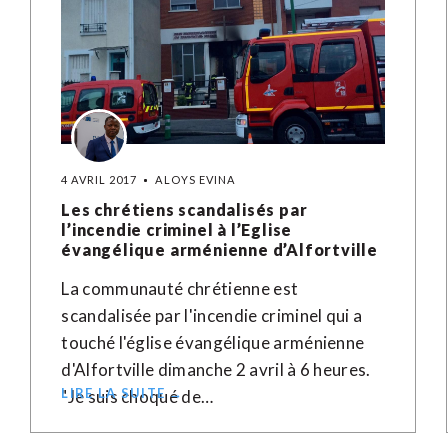
4 AVRIL 2017
ALOYS EVINA
Les chrétiens scandalisés par
l’incendie criminel à l’Eglise
évangélique arménienne d’Alfortville
La communauté chrétienne est
scandalisée par l'incendie criminel qui a
touché l'église évangélique arménienne
d'Alfortville dimanche 2 avril à 6 heures.
LIRE LA SUITE →
"Je suis choqué de…