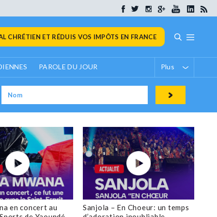
L CHRÉTIEN ET RÉDUIS VOS IMPÔTS EN FRANCE
DIENNES
PAROLE DU JOUR
Plus
a en concert au
Sanjola – En Choeur: un temps
 Sports de Yaoundé
d’adoration inoubliable