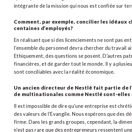
intégrante de la mission qui nous est confiée sur ter
Comment, par exemple, concilier les idéaux ch
centaines d’employés?
En réalisant que si des licenciements ne sont pas entre
l’ensemble du personnel devra chercher du travail ail
Ethiquement, des questions se posent. D’autres pat
financières, et de garder tout le monde. Il y a plusie
sont conciliables avec la réalité économique.
Un ancien directeur de Nestlé fait partie de 
de multinationales comme Nestlé sont-elles 
Il est impossible de dire qu’une entreprise est chré
des valeurs de l’Evangile. Nous espérons que des déc
firme. Dans les grands groupes, cependant, la dimensi
n’est pas rare que des entrepreneurs ressentent une 