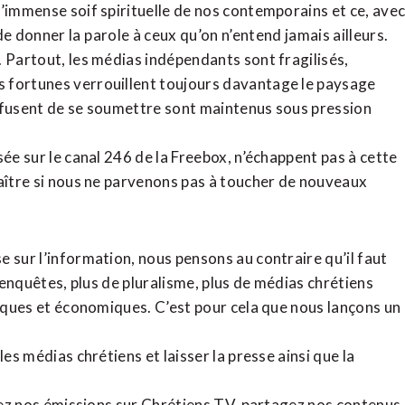
l’immense soif spirituelle de nos contemporains et ce, ave
de donner la parole à ceux qu’on n’entend jamais ailleurs.
. Partout, les médias indépendants sont fragilisés,
 fortunes verrouillent toujours davantage le paysage
refusent de se soumettre sont maintenus sous pression
sée sur le canal 246 de la Freebox, n’échappent pas à cette
raître si nous ne parvenons pas à toucher de nouveaux
 sur l’information, nous pensons au contraire qu’il faut
d’enquêtes, plus de pluralisme, plus de médias chrétiens
tiques et économiques. C’est pour cela que nous lançons un
es médias chrétiens et laisser la presse ainsi que la
rdez nos émissions sur Chrétiens TV, partagez nos contenus