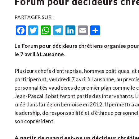
Forum pour décideurs chr
PARTAGER SUR :
Facebook
Twitter
WhatsApp
Telegram
LinkedIn
Email
Partager
Le Forum pour décideurs chrétiens organise pour
le 7 avril à Lausanne.
Plusieurs chefs d’entreprise, hommes politiques, et r
participeront, vendredi 7 avril à Lausanne, au prem
personnalités vaudoises de premier plan comme le con
Jean-Pascal Bobst feront partie des intervenants. 
créé dans la région bernoise en 2012. Il permettra 
leadership, de responsabilité et d’éthique personnel
son coprésident.
A partir de quand est-on un décideur chrétie