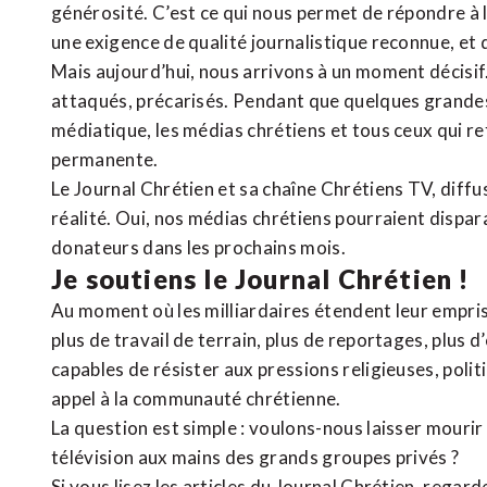
générosité. C’est ce qui nous permet de répondre à 
une exigence de qualité journalistique reconnue,
et 
Mais aujourd’hui, nous arrivons à un moment décisif
attaqués, précarisés. Pendant que quelques grandes
médiatique, les médias chrétiens et tous ceux qui 
permanente.
Le Journal Chrétien et sa chaîne Chrétiens TV, diffu
réalité. Oui, nos médias chrétiens pourraient dispa
donateurs dans les prochains mois.
Je soutiens le Journal Chrétien !
Au moment où les milliardaires étendent leur emprise
plus de travail de terrain, plus de reportages, plus 
capables de résister aux pressions religieuses, poli
appel à la communauté chrétienne.
La question est simple : voulons-nous laisser mourir l
télévision aux mains des grands groupes privés ?
Si vous lisez les articles du Journal Chrétien, rega