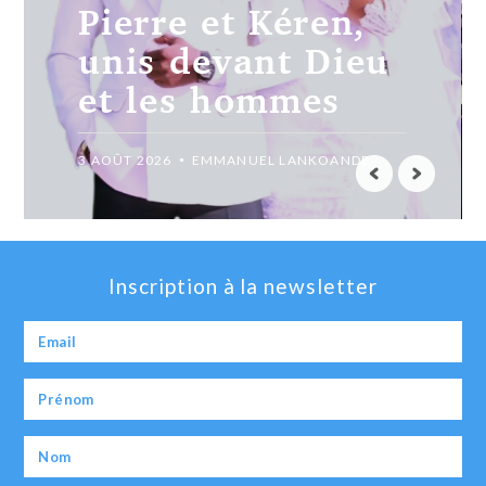
Madiéga,
jusqu’au bout
avec Christ.
31 JUILLET 2026
EMMANUEL LANKOANDE
Inscription à la newsletter