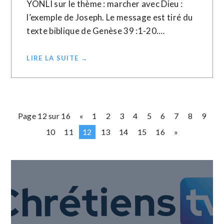
YONLI sur le thème : marcher avec Dieu :
l’exemple de Joseph. Le message est tiré du
texte biblique de Genèse 39 :1-20.…
LIRE LA SUITE →
Page 12 sur 16
«
1
2
3
4
5
6
7
8
9
10
11
12
13
14
15
16
»