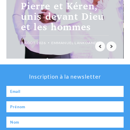
Madiéga,
jusqu’au bout
avec Christ.
31 JUILLET 2026
EMMANUEL LANKOANDE
Inscription à la newsletter