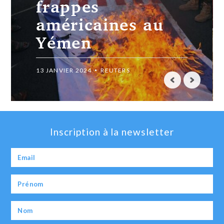
frappes
américaines au
Yémen
13 JANVIER 2024
REUTERS
Inscription à la newsletter