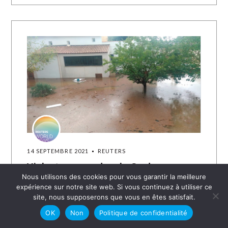
14 SEPTEMBRE 2021
REUTERS
Violents orages dans le Gard, une
personne recherchée
Nous utilisons des cookies pour vous garantir la meilleure
expérience sur notre site web. Si vous continuez à utiliser ce
PARIS (Reuters) - Une personne était
site, nous supposerons que vous en êtes satisfait.
toujours recherchée mardi soir après les
OK
Non
Politique de confidentialité
violents orages qui se sont abattus dans la