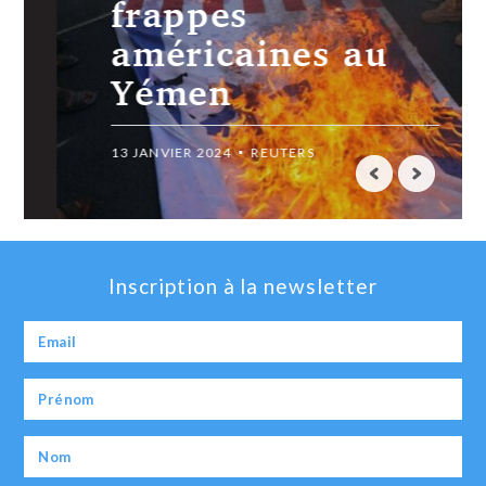
frappes
américaines au
Yémen
13 JANVIER 2024
REUTERS
Inscription à la newsletter