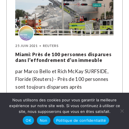
25 JUIN 2021
REUTERS
Miami: Près de 100 personnes disparues
dans l’effondrement d’un immeuble
par Marco Bello et Rich McKay SURFSIDE,
Floride (Reuters) - Près de 100 personnes
sont toujours disparues après
l'effondrement jeudi d'un immeuble
Nous utilisons des cookies pour vous garantir la meilleure
résidentiel de 12…
expérience sur notre site web. Si vous continuez à utiliser ce
site, nous supposerons que vous en êtes satisfait.
LIRE LA SUITE →
OK
Non
Politique de confidentialité