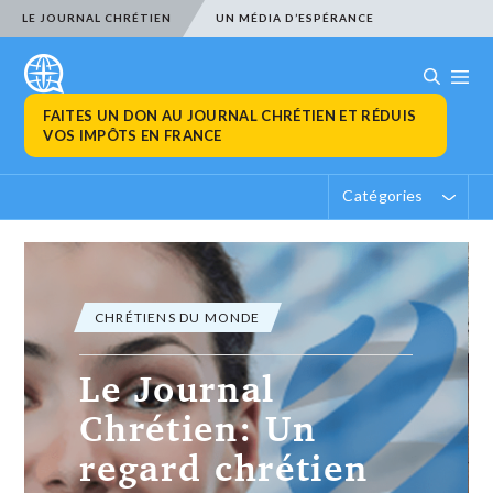
LE JOURNAL CHRÉTIEN
UN MÉDIA D’ESPÉRANCE
FAITES UN DON AU JOURNAL CHRÉTIEN ET RÉDUIS
VOS IMPÔTS EN FRANCE
Catégories
ACTUALITÉ CHRÉTIENNE
Appel au Conseil
fédéral suisse en
faveur des