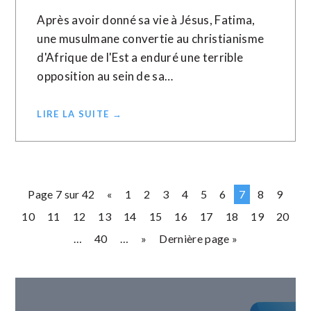
Après avoir donné sa vie à Jésus, Fatima,
une musulmane convertie au christianisme
d'Afrique de l'Est a enduré une terrible
opposition au sein de sa…
LIRE LA SUITE →
Page 7 sur 42
«
1
2
3
4
5
6
7
8
9
10
11
12
13
14
15
16
17
18
19
20
…
40
…
»
Dernière page »