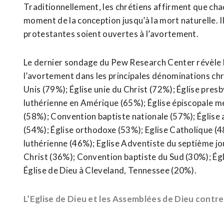
Traditionnellement, les chrétiens affirment que chaq
moment de la conception jusqu’à la mort naturelle. 
protestantes soient ouvertes à l’avortement.
Le dernier sondage du Pew Research Center révèle l
l’avortement dans les principales dénominations chr
Unis (79%); Église unie du Christ (72%); Église pres
luthérienne en Amérique (65%); Église épiscopale mé
(58%); Convention baptiste nationale (57%); Église
(54%); Église orthodoxe (53%); Eglise Catholique (
luthérienne (46%); Eglise Adventiste du septième jou
Christ (36%); Convention baptiste du Sud (30%); Ég
Église de Dieu à Cleveland, Tennessee (20%).
L’Eglise de Dieu et les Assemblées de Dieu contr