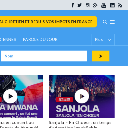
L CHRÉTIEN ET RÉDUIS VOS IMPÔTS EN FRANCE
DIENNES
PAROLE DU JOUR
Plus
a en concert au
Sanjola – En Choeur: un temps
 Sports de Yaoundé
d’adoration inoubliable