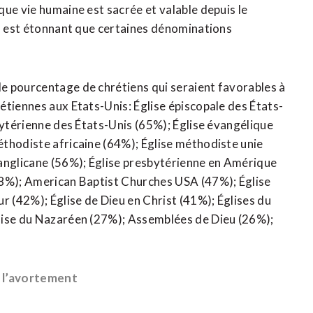
ue vie humaine est sacrée et valable depuis le
Il est étonnant que certaines dénominations
e pourcentage de chrétiens qui seraient favorables à
étiennes aux Etats-Unis: Église épiscopale des États-
bytérienne des États-Unis (65%); Église évangélique
thodiste africaine (64%); Église méthodiste unie
 anglicane (56%); Église presbytérienne en Amérique
48%); American Baptist Churches USA (47%); Église
r (42%); Église de Dieu en Christ (41%); Églises du
lise du Nazaréen (27%); Assemblées de Dieu (26%);
e l’avortement