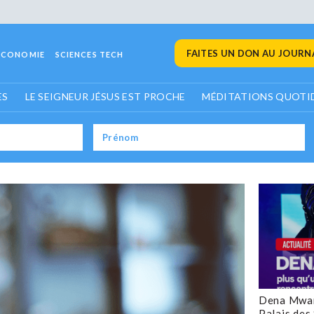
FAITES UN DON AU JOURNA
ECONOMIE
SCIENCES TECH
ES
LE SEIGNEUR JÉSUS EST PROCHE
MÉDITATIONS QUOTI
Dena Mwan
Palais des