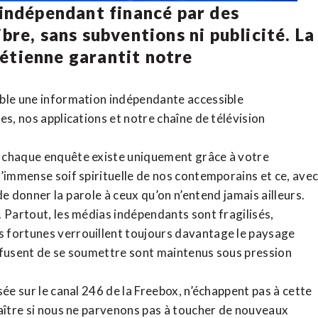
 indépendant financé par des
bre, sans subventions ni publicité. La
rétienne
garantit notre
ible une information indépendante accessible
tes,
nos applications
et notre
chaîne de télévision
, chaque enquête existe uniquement grâce à votre
l’immense soif spirituelle de nos contemporains et ce, ave
de donner la parole à ceux qu’on n’entend jamais ailleurs.
. Partout, les médias indépendants sont fragilisés,
 fortunes verrouillent toujours davantage le paysage
refusent de se soumettre sont maintenus sous pression
sée sur le canal 246 de la Freebox, n’échappent pas à cette
raître si nous ne parvenons pas à toucher de nouveaux