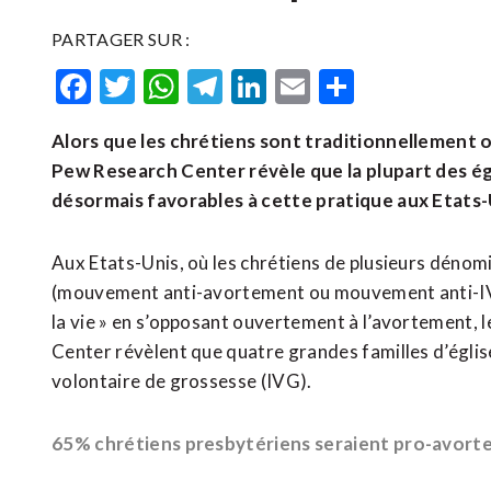
PARTAGER SUR :
Facebook
Twitter
WhatsApp
Telegram
LinkedIn
Email
Partager
Alors que les chrétiens sont traditionnellement 
Pew Research Center révèle que la plupart des é
désormais favorables à cette pratique aux Etats-U
Aux Etats-Unis, où les chrétiens de plusieurs déno
(mouvement anti-avortement ou mouvement anti-IVG) 
la vie » en s’opposant ouvertement à l’avortement, 
Center révèlent que quatre grandes familles d’églis
volontaire de grossesse (IVG).
65% chrétiens presbytériens seraient pro-avor