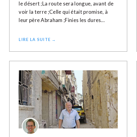
le désert ;La route sera longue, avant de
voir la terre ;Celle qui était promise, à
leur père Abraham ;Finies les dures…
LIRE LA SUITE →