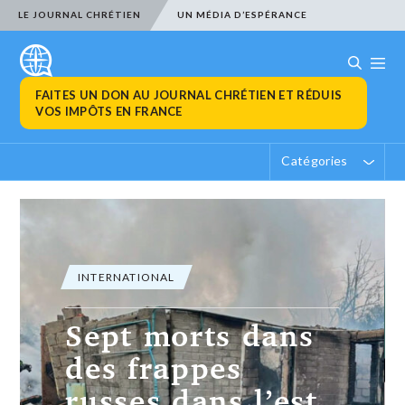
LE JOURNAL CHRÉTIEN
UN MÉDIA D’ESPÉRANCE
FAITES UN DON AU JOURNAL CHRÉTIEN ET RÉDUIS
VOS IMPÔTS EN FRANCE
Catégories
ECONOMIE
Swiss Re:
Bénéfice +9% au
1er semestre, en