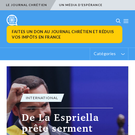
LE JOURNAL CHRÉTIEN
UN MÉDIA D’ESPÉRANCE
FAITES UN DON AU JOURNAL CHRÉTIEN ET RÉDUIS
VOS IMPÔTS EN FRANCE
Catégories
INTERNATIONAL
Nouvelles frappes
des Houthis au
Yémen, l’Onu