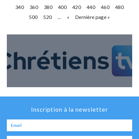
340
360
380
400
420
440
460
480
500
520
…
»
Dernière page »
Inscription à la newsletter