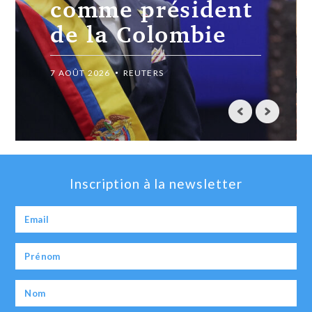
craint un
élargissement du
conflit
7 AOÛT 2026
REUTERS
Inscription à la newsletter