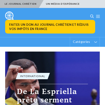
LE JOURNAL CHRÉTIEN
UN MÉDIA D’ESPÉRANCE
FAITES UN DON AU JOURNAL CHRÉTIEN ET RÉDUIS
VOS IMPÔTS EN FRANCE
Catégories
INTERNATIONAL
Nouvelles frappes
des Houthis au
Yémen, l’Onu