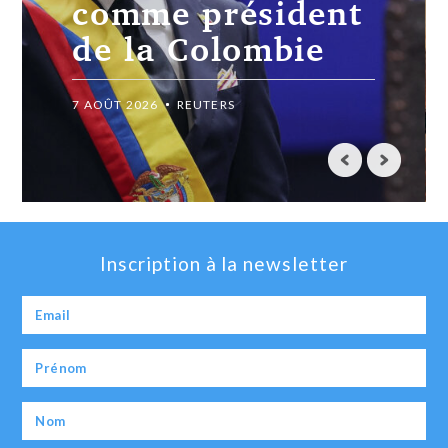
craint un
élargissement du
conflit
7 AOÛT 2026
REUTERS
Inscription à la newsletter