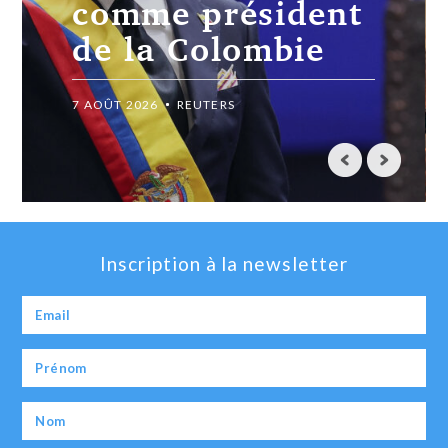
craint un
élargissement du
conflit
7 AOÛT 2026
REUTERS
Inscription à la newsletter