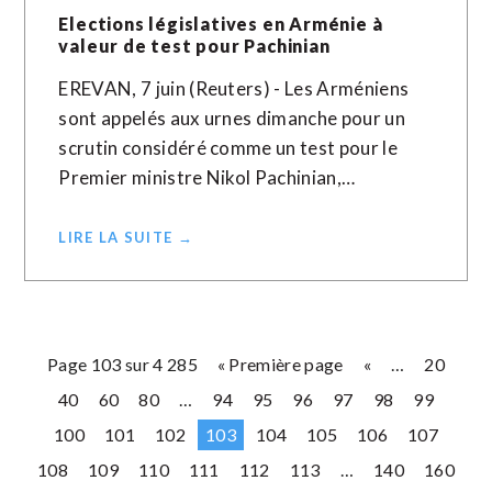
Elections législatives en Arménie à
valeur de test pour Pachinian
EREVAN, 7 juin (Reuters) - Les Arméniens
sont appelés aux urnes dimanche pour un
scrutin considéré comme un test pour le
Premier ministre Nikol Pachinian,…
LIRE LA SUITE →
Page 103 sur 4 285
« Première page
«
…
20
40
60
80
…
94
95
96
97
98
99
100
101
102
103
104
105
106
107
108
109
110
111
112
113
…
140
160