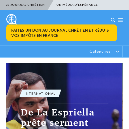
LE JOURNAL CHRÉTIEN
UN MÉDIA D’ESPÉRANCE
FAITES UN DON AU JOURNAL CHRÉTIEN ET RÉDUIS
VOS IMPÔTS EN FRANCE
Catégories
INTERNATIONAL
Nouvelles frappes
des Houthis au
Yémen, l’Onu