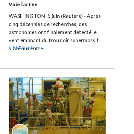
Voie lactée
WASHINGTON, 5 juin (Reuters) - Après
cinq décennies de recherches, des
astronomes ont finalement détecté le
vent émanant du trou noir supermassif
LIRE LA SUITE →
situé au centre…