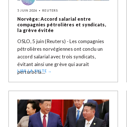
5 JUIN 2026
REUTERS
Norvège: Accord salarial entre
compagnies pétrolières et syndicats,
la grève évitée
OSLO, 5 juin (Reuters) - Les compagnies
pétrolières norvégiennes ont conclu un
accord salarial avec trois syndicats,
évitant ainsi une grève qui aurait
LIRE LA SUITE →
perturbé la…