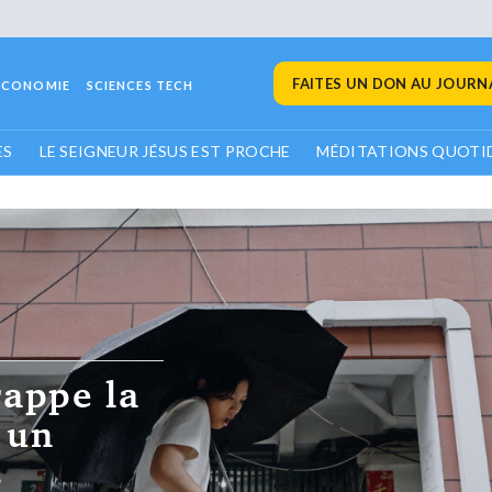
FAITES UN DON AU JOURNA
ECONOMIE
SCIENCES TECH
ES
LE SEIGNEUR JÉSUS EST PROCHE
MÉDITATIONS QUOTI
rappe la
 un
s