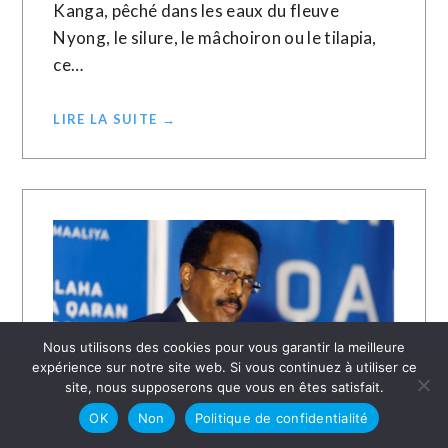
Kanga, pêché dans les eaux du fleuve
Nyong, le silure, le mâchoiron ou le tilapia,
ce…
LIRE LA SUITE →
Nous utilisons des cookies pour vous garantir la meilleure
expérience sur notre site web. Si vous continuez à utiliser ce
site, nous supposerons que vous en êtes satisfait.
OK
Non
Politique de confidentialité
27 DÉCEMBRE 2021
LE JOURNAL CHRÉTIEN AVEC