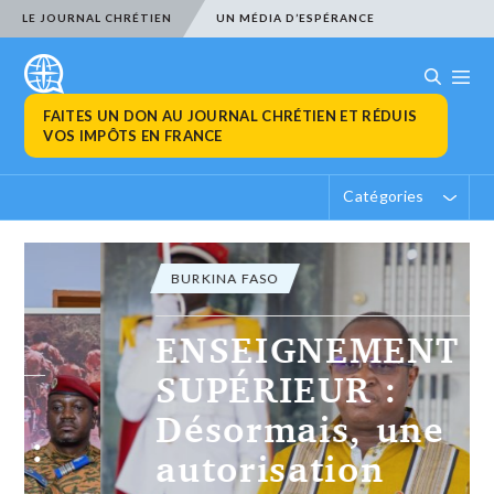
LE JOURNAL CHRÉTIEN
UN MÉDIA D’ESPÉRANCE
FAITES UN DON AU JOURNAL CHRÉTIEN ET RÉDUIS
VOS IMPÔTS EN FRANCE
Catégories
BURKINA FASO
ENSEIGNEMENT
SUPÉRIEUR :
Désormais, une
autorisation