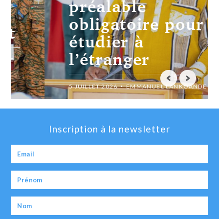
préalable
obligatoire pour
étudier à
l’étranger
5 JUILLET 2026
EMMANUEL LANKOANDE
Inscription à la newsletter