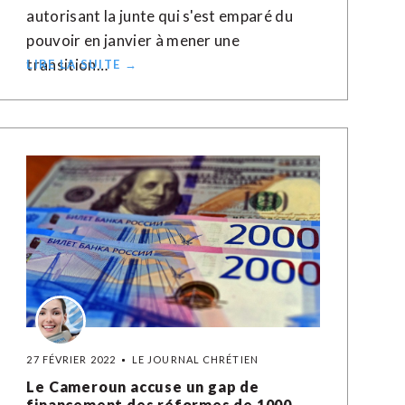
autorisant la junte qui s'est emparé du
pouvoir en janvier à mener une
transition…
LIRE LA SUITE →
27 FÉVRIER 2022
LE JOURNAL CHRÉTIEN
Le Cameroun accuse un gap de
financement des réformes de 1000