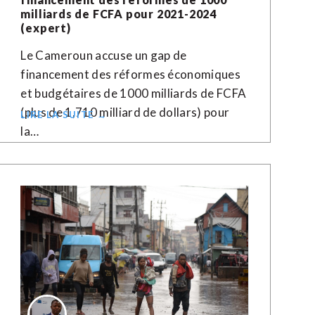
milliards de FCFA pour 2021-2024
(expert)
Le Cameroun accuse un gap de
financement des réformes économiques
et budgétaires de 1000 milliards de FCFA
(plus de 1,710 milliard de dollars) pour
LIRE LA SUITE →
la…