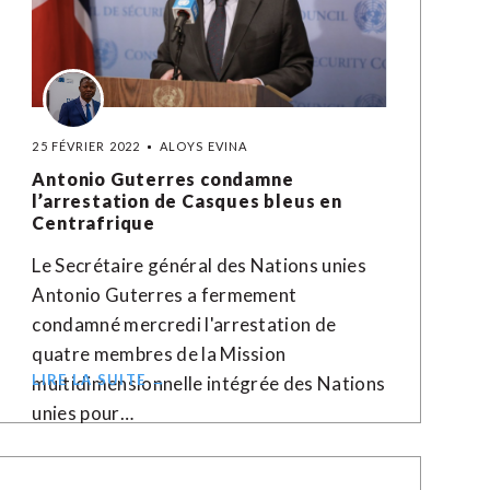
25 FÉVRIER 2022
ALOYS EVINA
Antonio Guterres condamne
l’arrestation de Casques bleus en
Centrafrique
Le Secrétaire général des Nations unies
Antonio Guterres a fermement
condamné mercredi l'arrestation de
quatre membres de la Mission
LIRE LA SUITE →
multidimensionnelle intégrée des Nations
unies pour…