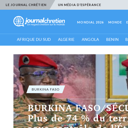
LE JOURNAL CHRÉTIEN
UN MÉDIA D’ESPÉRANCE
MONDIAL 2026
MONDE
AFRIQUE DU SUD
ALGERIE
ANGOLA
BENIN
BURKINA FASO
ENSEIGNEMENT SUP
: Désormais, une
autorisation préalab