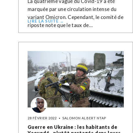
La quatrième vague du Covid-19 a été
marquée par une circulation intense du
variant Omicron. Cependant, le comité de
LIRE LA SUITE →
riposte note que le taux de…
28 FÉVRIER 2022
SALOMON ALBERT NTAP
Guerre en Ukraine : les habitants de
Yaoundé , plutôt partagés dans leurs