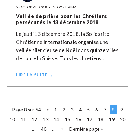
5 OCTOBRE 2018
ALOYS EVINA
Veillée de prière pour les Chrétiens
persécutés le 13 décembre 2018
Le jeudi 13 décembre 2018, la Solidarité
Chrétienne Internationale organise une
veillée silencieuse de Noël dans quinze villes
de toute la Suisse. Tous les chrétiens…
LIRE LA SUITE →
Page 8 sur 54
«
1
2
3
4
5
6
7
8
9
10
11
12
13
14
15
16
17
18
19
20
…
40
…
»
Dernière page »