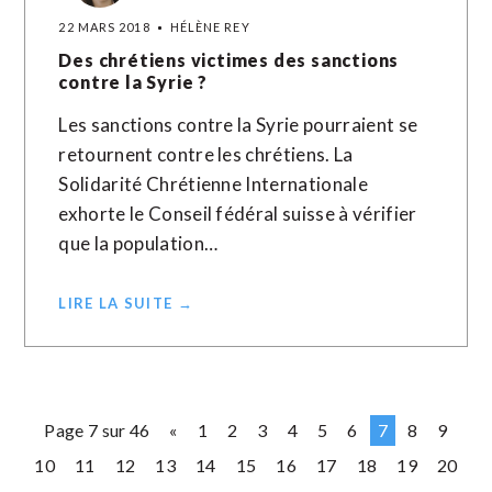
22 MARS 2018
HÉLÈNE REY
Des chrétiens victimes des sanctions
contre la Syrie ?
Les sanctions contre la Syrie pourraient se
retournent contre les chrétiens. La
Solidarité Chrétienne Internationale
exhorte le Conseil fédéral suisse à vérifier
que la population…
LIRE LA SUITE →
Page 7 sur 46
«
1
2
3
4
5
6
7
8
9
10
11
12
13
14
15
16
17
18
19
20