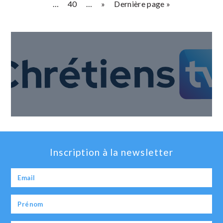
…
40
…
»
Dernière page »
Inscription à la newsletter