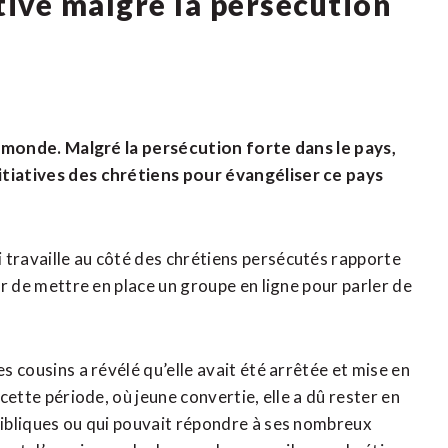
ctive malgré la persécution
 au monde. Malgré la persécution forte dans le pays,
itiatives des chrétiens pour évangéliser ce pays
 travaille au côté des chrétiens persécutés rapporte
our de mettre en place un groupe en ligne pour parler de
es cousins a révélé qu’elle avait été arrêtée et mise en
 cette période, où jeune convertie, elle a dû rester en
 bibliques ou qui pouvait répondre à ses nombreux