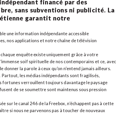
 indépendant financé par des
bre, sans subventions ni publicité. La
rétienne
garantit notre
ible une information indépendante accessible
tes,
nos applications
et notre
chaîne de télévision
, chaque enquête existe uniquement grâce à votre
l’immense soif spirituelle de nos contemporains et ce, ave
de donner la parole à ceux qu’on n’entend jamais ailleurs.
. Partout, les médias indépendants sont fragilisés,
 fortunes verrouillent toujours davantage le paysage
refusent de se soumettre sont maintenus sous pression
sée sur le canal 246 de la Freebox, n’échappent pas à cette
raître si nous ne parvenons pas à toucher de nouveaux