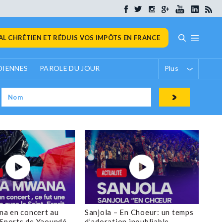
L CHRÉTIEN ET RÉDUIS VOS IMPÔTS EN FRANCE
DIENNES
PAROLE DU JOUR
Plus
a en concert au
Sanjola – En Choeur: un temps
 Sports de Yaoundé
d’adoration inoubliable