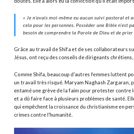
doutes. Elle a alors eu la conviction qu’il était impo
« Je n’avais moi-même eu aucun suivi pastoral et a
cela pour les personnes. Posséder une Bible n’est pa
besoin de comprendre la Parole de Dieu et de prier l
Grâce au travail de Shifa et de ses collaborateurs s
Jésus, ont reçu des conseils de dirigeants chrétiens,
Comme Shifa, beaucoup d’autres femmes luttent pou
un travail très risqué. Maryam Naghash Zargaran, par
entamé une grève de la faim pour protester contre l
et a dû faire face à plusieurs problèmes de santé. Ell
qui empêchent la croissance du christianisme en per
crimes contre l’humanité.