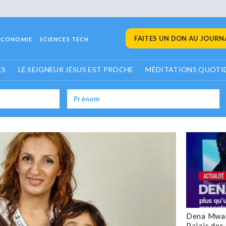
FAITES UN DON AU JOURNA
ECONOMIE
SCIENCES TECH
ES
LE SEIGNEUR JÉSUS EST PROCHE
MÉDITATIONS QUOTI
Dena Mwan
Palais des