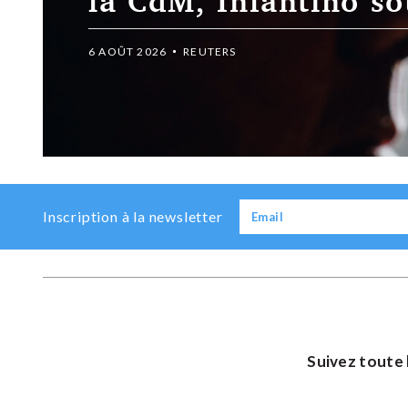
réunion de crise a
5 AOÛT 2026
REUTERS
Previous
Next
Inscription à la newsletter
Suivez toute 