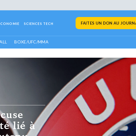
FAITES UN DON AU JOURNA
ECONOMIE
SCIENCES TECH
ALL
BOXE/UFC/MMA
, toujours
nise une