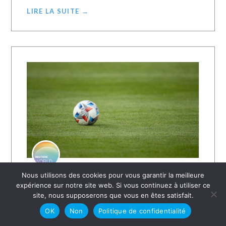
LIRE LA SUITE →
Nous utilisons des cookies pour vous garantir la meilleure
30 OCTOBRE 2021
LE JOURNAL CHRÉTIEN AVEC
expérience sur notre site web. Si vous continuez à utiliser ce
REUTERS
site, nous supposerons que vous en êtes satisfait.
Lens cale face à Lyon !
OK
Non
Politique de confidentialité
Lyon se relance ! Une semaine après la