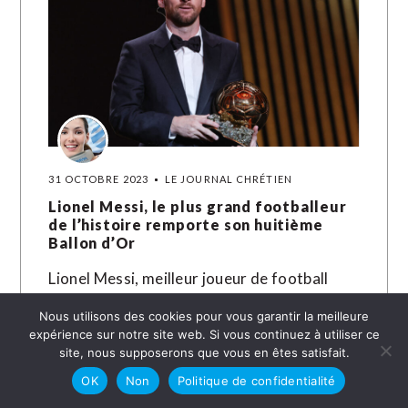
31 OCTOBRE 2023
LE JOURNAL CHRÉTIEN
Lionel Messi, le plus grand footballeur
de l’histoire remporte son huitième
Ballon d’Or
Lionel Messi, meilleur joueur de football
toutes générations confondues, a reçu lundi
Nous utilisons des cookies pour vous garantir la meilleure
soir lors d'une cérémonie à Paris le Ballon
expérience sur notre site web. Si vous continuez à utiliser ce
d'Or pour la huitième fois…
site, nous supposerons que vous en êtes satisfait.
OK
Non
Politique de confidentialité
LIRE LA SUITE →